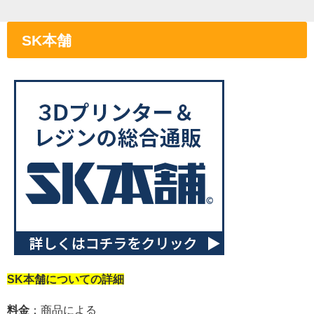
SK本舗
SK本舗についての詳細
料金
：商品による