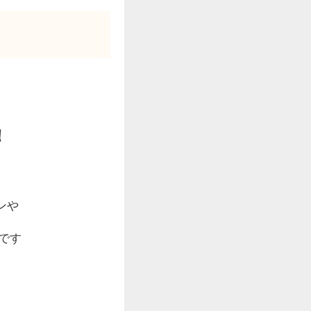
！
ンや
です