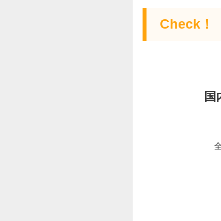
Check！
国